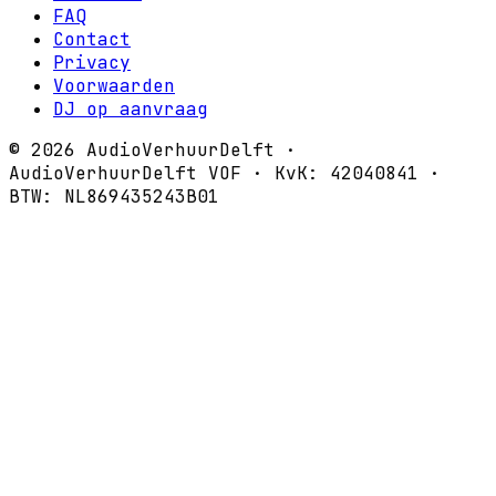
FAQ
Contact
Privacy
Voorwaarden
DJ op aanvraag
©
2026
AudioVerhuurDelft ·
AudioVerhuurDelft VOF · KvK: 42040841 ·
BTW: NL869435243B01