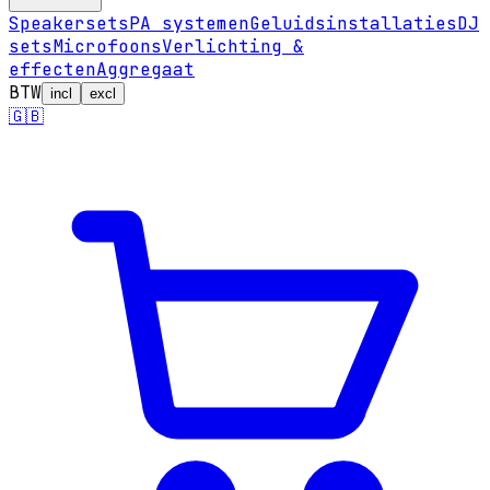
Speakersets
PA systemen
Geluidsinstallaties
DJ
sets
Microfoons
Verlichting &
effecten
Aggregaat
BTW
incl
excl
🇬🇧