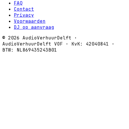
FAQ
Contact
Privacy
Voorwaarden
DJ op aanvraag
©
2026
AudioVerhuurDelft ·
AudioVerhuurDelft VOF · KvK: 42040841 ·
BTW: NL869435243B01