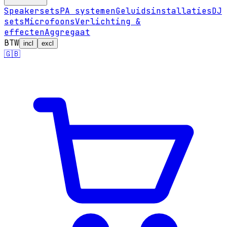
Speakersets
PA systemen
Geluidsinstallaties
DJ
sets
Microfoons
Verlichting &
effecten
Aggregaat
BTW
incl
excl
🇬🇧