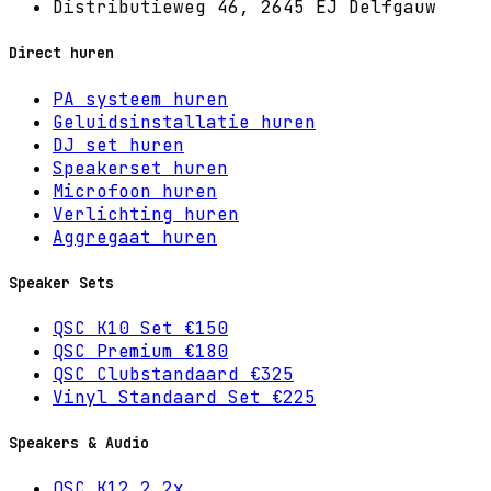
Distributieweg 46, 2645 EJ Delfgauw
Direct huren
PA systeem huren
Geluidsinstallatie huren
DJ set huren
Speakerset huren
Microfoon huren
Verlichting huren
Aggregaat huren
Speaker Sets
QSC K10 Set €150
QSC Premium €180
QSC Clubstandaard €325
Vinyl Standaard Set €225
Speakers & Audio
QSC K12.2 2x